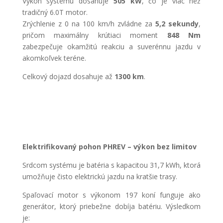
Výkon systému dosahuje
505 kW
, čo je viac než
tradičný 6.0T motor.
Zrýchlenie z 0 na 100 km/h zvládne za
5,2 sekundy
,
pričom maximálny krútiaci moment
848 Nm
zabezpečuje okamžitú reakciu a suverénnu jazdu v
akomkoľvek teréne.
Celkový dojazd dosahuje až
1300 km
.
Elektrifikovaný pohon PHREV – výkon bez limitov
Srdcom systému je batéria s kapacitou 31,7 kWh, ktorá
umožňuje čisto elektrickú jazdu na kratšie trasy.
Spaľovací motor s výkonom 197 koní funguje ako
generátor, ktorý priebežne dobíja batériu. Výsledkom
je: