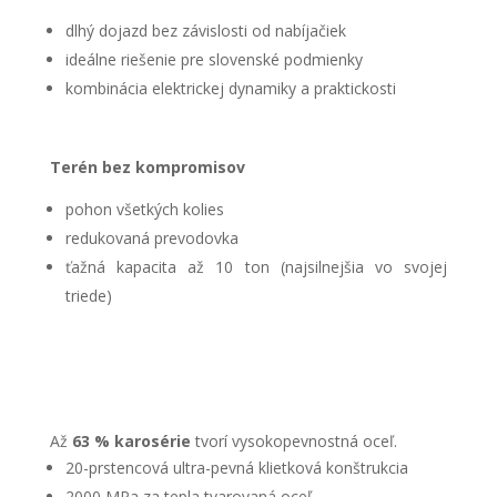
dlhý dojazd bez závislosti od nabíjačiek
ideálne riešenie pre slovenské podmienky
kombinácia elektrickej dynamiky a praktickosti
Terén bez kompromisov
pohon všetkých kolies
redukovaná prevodovka
ťažná kapacita až 10 ton (najsilnejšia vo svojej
triede)
Až
63 % karosérie
tvorí vysokopevnostná oceľ.
20-prstencová ultra-pevná klietková konštrukcia
2000 MPa za tepla tvarovaná oceľ