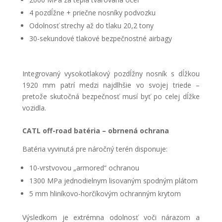
4 pozdĺžne + priečne nosníky podvozku
Odolnosť strechy až do tlaku 20,2 tony
30-sekundové tlakové
bezpečnostné airbagy
Integrovaný vysokotlakový pozdĺžny nosník s dĺžkou
1920 mm patrí medzi najdlhšie vo svojej triede
–
pretože skutočná bezpečnosť musí byť po celej dĺžke
vozidla.
CATL off-road batéria – obrnená ochrana
Batéria vyvinutá pre náročný terén disponuje:
10-vrstvovou „armored“ ochranou
1300 MPa jednodielnym lisovaným spodným plátom
5 mm hliníkovo-horčíkovým ochranným krytom
Výsledkom je extrémna odolnosť voči nárazom a